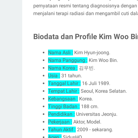
pernyataan resmi tentang diagnosisnya dengan 
menjalani terapi radiasi dan mengambil cuti da
Biodata dan Profile Kim Woo Bi
Nama Asli :
Kim Hyun-joong.
Nama Panggung :
Kim Woo Bin.
Nama Korea :
김우빈.
Usia :
31 tahun.
Tanggal Lahir :
16 Juli 1989.
Tempat Lahir :
Seoul, Korea Selatan.
Kebangsaan :
Korea.
Tinggi Badan :
188 cm.
Pendidikan :
Universitas Jeonju.
Pekerjaan :
Aktor, Model.
Tahun Aktif :
2009 - sekarang.
Agen :
SidusHQ.