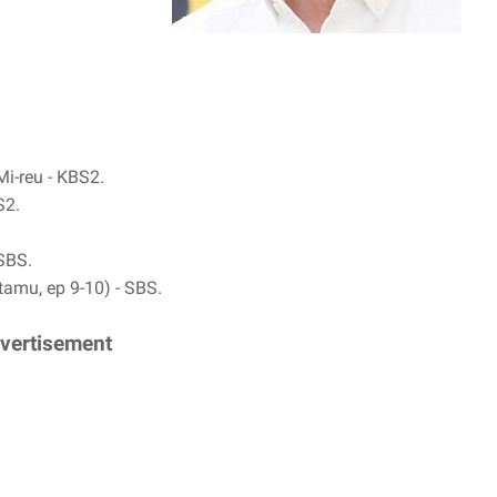
i-reu - KBS2.
S2.
 SBS.
tamu, ep 9-10) - SBS.
vertisement