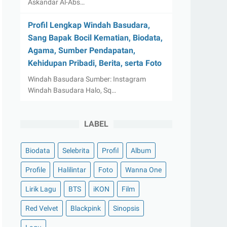
Askandar Al-Abs…
Profil Lengkap Windah Basudara,
Sang Bapak Bocil Kematian, Biodata,
Agama, Sumber Pendapatan,
Kehidupan Pribadi, Berita, serta Foto
Windah Basudara Sumber: Instagram
Windah Basudara Halo, Sq…
LABEL
Biodata
Selebrita
Profil
Album
Profile
Halilintar
Foto
Wanna One
Lirik Lagu
BTS
iKON
Film
Red Velvet
Blackpink
Sinopsis