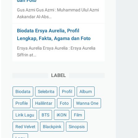
dan Foto
Gus Azmi Gus Azmi : Muhammad Ulul Azmi
Askandar Al-Abs…
Biodata Ersya Aurelia, Profil
Lengkap, Fakta, Agama dan Foto
Ersya Aurelia Ersya Aurelia : Ersya Aurelia
Siffrin at…
LABEL
Biodata
Selebrita
Profil
Album
Profile
Halilintar
Foto
Wanna One
Lirik Lagu
BTS
iKON
Film
Red Velvet
Blackpink
Sinopsis