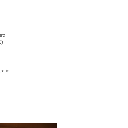
sro
0)
ralia