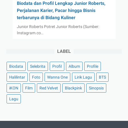
Biodata dan Profil Lengkap Junior Roberts,
Perjalanan Karier, Pacar hingga Bisnis
terbarunya di Bidang Kuliner
Junior Roberts Potret Junior Roberts (Sumber:
Instagram.co…
LABEL
Biodata
Selebrita
Profil
Album
Profile
Halilintar
Foto
Wanna One
Lirik Lagu
BTS
iKON
Film
Red Velvet
Blackpink
Sinopsis
Lagu