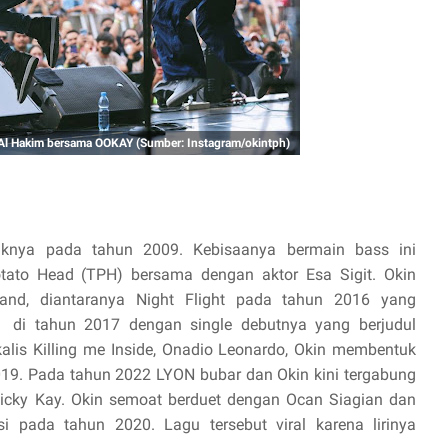
Al Hakim bersama OOKAY (Sumber: Instagram/okintph)
siknya pada tahun 2009.
Kebisaanya bermain bass ini
ato Head (TPH) bersama dengan aktor Esa Sigit. Okin
nd, diantaranya Night Flight pada tahun 2016 yang
!
di tahun 2017 dengan single debutnya yang berjudul
lis Killing me Inside, Onadio Leonardo, Okin membentuk
19. Pada tahun 2022 LYON bubar dan Okin kini tergabung
cky Kay. Okin semoat berduet dengan Ocan Siagian dan
i pada tahun 2020. Lagu tersebut viral karena lirinya