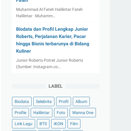
Fateh
Muhammad Al Fateh Halilintar Fateh
Halilintar : Muhamm…
Biodata dan Profil Lengkap Junior
Roberts, Perjalanan Karier, Pacar
hingga Bisnis terbarunya di Bidang
Kuliner
Junior Roberts Potret Junior Roberts
(Sumber: Instagram.co…
LABEL
Biodata
Selebrita
Profil
Album
Profile
Halilintar
Foto
Wanna One
Lirik Lagu
BTS
iKON
Film