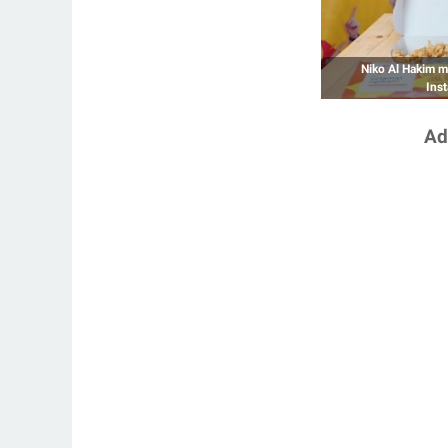
Niko Al Hakim m
Ins
Ad