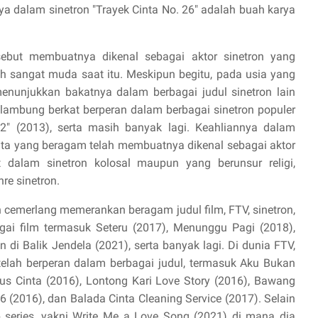
a dalam sinetron "Trayek Cinta No. 26" adalah buah karya
ebut membuatnya dikenal sebagai aktor sinetron yang
sangat muda saat itu. Meskipun begitu, pada usia yang
 menunjukkan bakatnya dalam berbagai judul sinetron lain
ambung berkat berperan dalam berbagai sinetron populer
2" (2013), serta masih banyak lagi. Keahliannya dalam
erita yang beragam telah membuatnya dikenal sebagai aktor
t dalam sinetron kolosal maupun yang berunsur religi,
e sinetron.
n cemerlang memerankan beragam judul film, FTV, sinetron,
gai film termasuk Seteru (2017), Menunggu Pagi (2018),
i Balik Jendela (2021), serta banyak lagi. Di dunia FTV,
 telah berperan dalam berbagai judul, termasuk Aku Bukan
s Cinta (2016), Lontong Kari Love Story (2016), Bawang
6 (2016), dan Balada Cinta Cleaning Service (2017). Selain
eb series, yakni Write Me a Love Song (2021) di mana dia