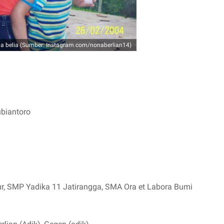
ia belia (Sumber: Instagram.com/nonaberlian14)
biantoro
r, SMP Yadika 11 Jatirangga, SMA Ora et Labora Bumi