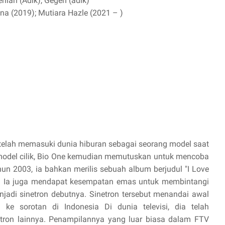
lian (Adik), Gegen (adik)
na (2019); Mutiara Hazle (2021 – )
 telah memasuki dunia hiburan sebagai seorang model saat
 model cilik, Bio One kemudian memutuskan untuk mencoba
hun 2003, ia bahkan merilis sebuah album berjudul "I Love
itu. Ia juga mendapat kesempatan emas untuk membintangi
enjadi sinetron debutnya. Sinetron tersebut menandai awal
e sorotan di Indonesia Di dunia televisi, dia telah
tron lainnya. Penampilannya yang luar biasa dalam FTV