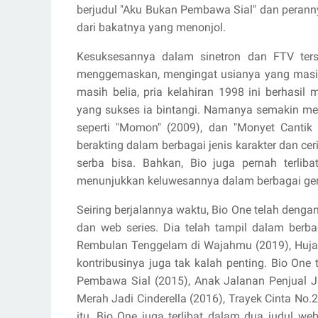
berjudul "Aku Bukan Pembawa Sial" dan peranny
dari bakatnya yang menonjol.
Kesuksesannya dalam sinetron dan FTV ters
menggemaskan, mengingat usianya yang masih 
masih belia, pria kelahiran 1998 ini berhasil
yang sukses ia bintangi. Namanya semakin mel
seperti "Momon" (2009), dan "Monyet Cantik 
berakting dalam berbagai jenis karakter dan c
serba bisa. Bahkan, Bio juga pernah terliba
menunjukkan keluwesannya dalam berbagai genr
Seiring berjalannya waktu, Bio One telah denga
dan web series. Dia telah tampil dalam berba
Rembulan Tenggelam di Wajahmu (2019), Hujan d
kontribusinya juga tak kalah penting. Bio One
Pembawa Sial (2015), Anak Jalanan Penjual Ju
Merah Jadi Cinderella (2016), Trayek Cinta No.2
itu, Bio One juga terlibat dalam dua judul w