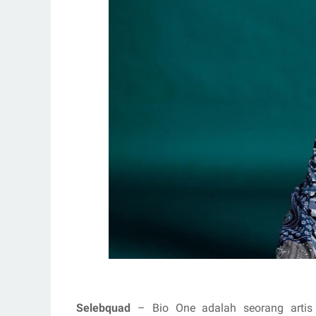
Selebquad
– Bio One adalah seorang artis