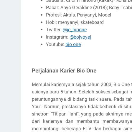
Saudara: Choiri Hartono (Kakak), Nona Ber
Pacar: Anya Geraldine (2018); Beby Tsabi
Profesi: Aktris, Penyanyi, Model
Hobi: menyanyi, skateboard
Twitter:
@je_bioone
Instagram:
@bojvoyej
Youtube:
bio one
Perjalanan Karier Bio One
Memulai kariernya a sejak tahun 2003, Bio One
usianya baru 5 tahun. Setelah sukses sebagai
peruntungannya di bidang tarik suara. Pada ta
You". Namun, prestasinya tidak berhenti di s
sinetron "Titipan Ilahi", yang pada akhirnya m
dari kariernya dan membantu membawanya k
membintangi beberapa FTV dan berbagai sine