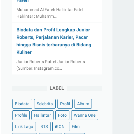
Fateh
Muhammad Al Fateh Halilintar Fateh
Halilintar : Muhamm…
Biodata dan Profil Lengkap Junior
Roberts, Perjalanan Karier, Pacar
hingga Bisnis terbarunya di Bidang
Kuliner
Junior Roberts Potret Junior Roberts
(Sumber: Instagram.co…
LABEL
Biodata
Selebrita
Profil
Album
Profile
Halilintar
Foto
Wanna One
Lirik Lagu
BTS
iKON
Film