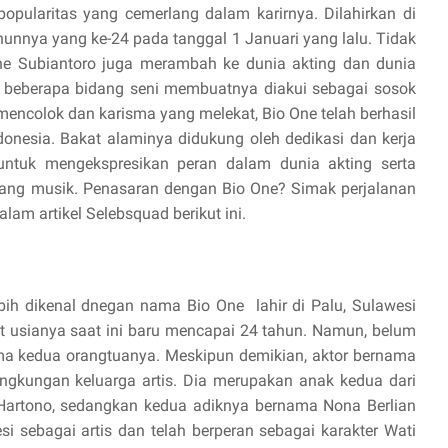
popularitas yang cemerlang dalam karirnya. Dilahirkan di
ahunnya yang ke-24 pada tanggal 1 Januari yang lalu. Tidak
ne Subiantoro juga merambah ke dunia akting dan dunia
beberapa bidang seni membuatnya diakui sebagai sosok
 mencolok dan karisma yang melekat, Bio One telah berhasil
donesia. Bakat alaminya didukung oleh dedikasi dan kerja
untuk mengekspresikan peran dalam dunia akting serta
ng musik. Penasaran dengan Bio One? Simak perjalanan
lam artikel Selebsquad berikut ini.
lebih dikenal dnegan nama Bio One
lahir di Palu, Sulawesi
 usianya saat ini baru mencapai 24 tahun. Namun, belum
a kedua orangtuanya. Meskipun demikian, aktor bernama
lingkungan keluarga artis. Dia merupakan anak kedua dari
Hartono, sedangkan kedua adiknya bernama Nona Berlian
si sebagai artis dan telah berperan sebagai karakter Wati