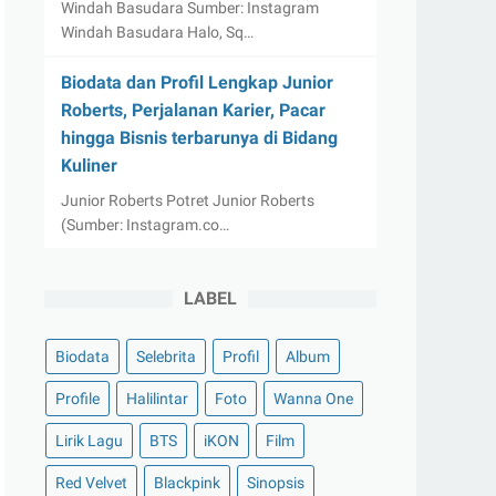
Windah Basudara Sumber: Instagram
Windah Basudara Halo, Sq…
Biodata dan Profil Lengkap Junior
Roberts, Perjalanan Karier, Pacar
hingga Bisnis terbarunya di Bidang
Kuliner
Junior Roberts Potret Junior Roberts
(Sumber: Instagram.co…
LABEL
Biodata
Selebrita
Profil
Album
Profile
Halilintar
Foto
Wanna One
Lirik Lagu
BTS
iKON
Film
Red Velvet
Blackpink
Sinopsis