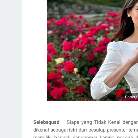
Potret 
Selebsquad
– Siapa yang Tidak Kenal dengan
dikenal sebagai istri dari pesulap presenter ter
memiliki banyak penggemar karena pesona 