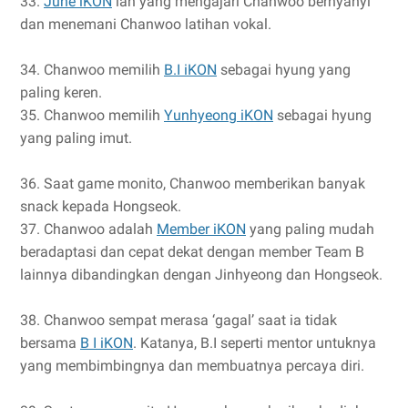
33.
June iKON
lah yang mengajari Chanwoo bernyanyi
dan menemani Chanwoo latihan vokal.
34. Chanwoo memilih
B.I iKON
sebagai hyung yang
paling keren.
35. Chanwoo memilih
Yunhyeong iKON
sebagai hyung
yang paling imut.
36. Saat game monito, Chanwoo memberikan banyak
snack kepada Hongseok.
37. Chanwoo adalah
Member iKON
yang paling mudah
beradaptasi dan cepat dekat dengan member Team B
lainnya dibandingkan dengan Jinhyeong dan Hongseok.
38. Chanwoo sempat merasa ‘gagal’ saat ia tidak
bersama
B I iKON
. Katanya, B.I seperti mentor untuknya
yang membimbingnya dan membuatnya percaya diri.