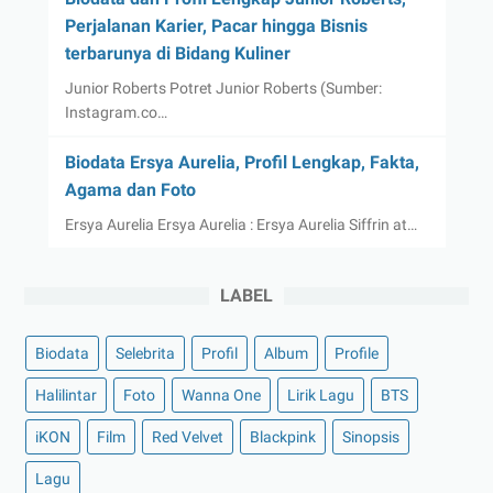
Perjalanan Karier, Pacar hingga Bisnis
terbarunya di Bidang Kuliner
Junior Roberts Potret Junior Roberts (Sumber:
Instagram.co…
Biodata Ersya Aurelia, Profil Lengkap, Fakta,
Agama dan Foto
Ersya Aurelia Ersya Aurelia : Ersya Aurelia Siffrin at…
LABEL
Biodata
Selebrita
Profil
Album
Profile
Halilintar
Foto
Wanna One
Lirik Lagu
BTS
iKON
Film
Red Velvet
Blackpink
Sinopsis
Lagu