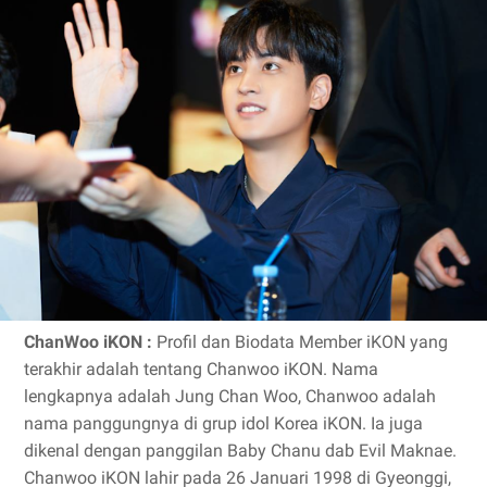
ChanWoo iKON :
Profil dan Biodata Member iKON yang
terakhir adalah tentang Chanwoo iKON. Nama
lengkapnya adalah Jung Chan Woo, Chanwoo adalah
nama panggungnya di grup idol Korea iKON. Ia juga
dikenal dengan panggilan Baby Chanu dab Evil Maknae.
Chanwoo iKON lahir pada 26 Januari 1998 di Gyeonggi,