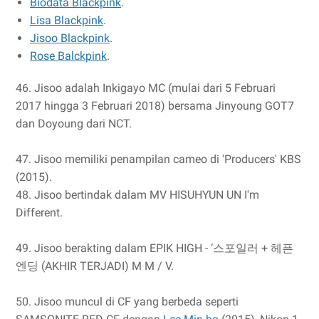
Biodata Blackpink
.
Lisa Blackpink
.
Jisoo Blackpink
.
Rose Balckpink
.
46. Jisoo adalah Inkigayo MC (mulai dari 5 Februari
2017 hingga 3 Februari 2018) bersama Jinyoung GOT7
dan Doyoung dari NCT.
47. Jisoo memiliki penampilan cameo di 'Producers' KBS
(2015).
48. Jisoo bertindak dalam MV HISUHYUN UN I'm
Different.
49. Jisoo berakting dalam EPIK HIGH - ‘스포일러 + 헤픈
엔딩 (AKHIR TERJADI) M M / V.
50. Jisoo muncul di CF yang berbeda seperti