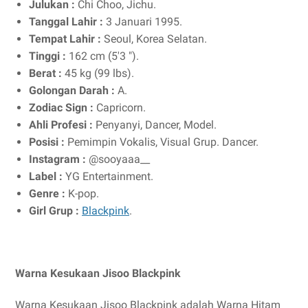
Julukan :
Chi Choo, Jichu.
Tanggal Lahir :
3 Januari 1995.
Tempat Lahir :
Seoul, Korea Selatan.
Tinggi :
162 cm (5'3 ").
Berat :
45 kg (99 lbs).
Golongan Darah :
A.
Zodiac Sign :
Capricorn.
Ahli Profesi :
Penyanyi, Dancer, Model.
Posisi :
Pemimpin Vokalis, Visual Grup. Dancer.
Instagram :
@sooyaaa__
Label :
YG Entertainment.
Genre :
K-pop.
Girl Grup :
Blackpink
.
Warna Kesukaan Jisoo Blackpink
Warna Kesukaan Jisoo Blackpink adalah Warna Hitam