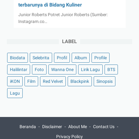
terbarunya di Bidang Kuliner
Junior Roberts Potret Junior Roberts (Sumber:
Instagram.co…
LABEL
Biodata
Selebrita
Profil
Album
Profile
Halilintar
Foto
Wanna One
Lirik Lagu
BTS
iKON
Film
Red Velvet
Blackpink
Sinopsis
Lagu
Beranda
Disclaimer
About Me
Contact Us
Privacy Policy