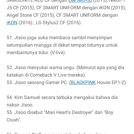
SAMSONITE RED CF dengan
Lee Min-ho
(2015), Nikon 1
J5 CF (2015), CF SMART UNIFORM dengan iKON (2015),
Angel Stone CF (2015), CF SMART UNIFORM dengan
iKON
(2016) , LG Stylus2 CF (2016).
51. Jisoo juga suka membaca sambil menyimpan
setumpukan mangga di dekat tempat tidurnya untuk
membantunya tidur. (V-live).
52. Jisoo menyukai warna ungu. (Menurut apa yang dia
katakan di Comeback V Live mereka).
53. Jisoo seorang Gamer PC. (
BLACKPINK
House EP.1-2).
54. Kim Samuel secara terbuka mengakui bahwa dia
naksir Jisoo.
55. Jisoo disebut "Man Heart’s Destroyer" dan "Boy
Crush".